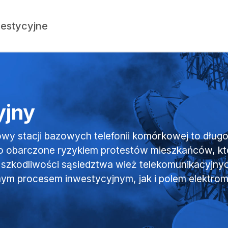
estycyjne
yjny
y stacji bazowych telefonii komórkowej to dług
o obarczone ryzykiem protestów mieszkańców, któr
o szkodliwości sąsiedztwa wież telekomunikacyjnyc
ym procesem inwestycyjnym, jak i polem elektr